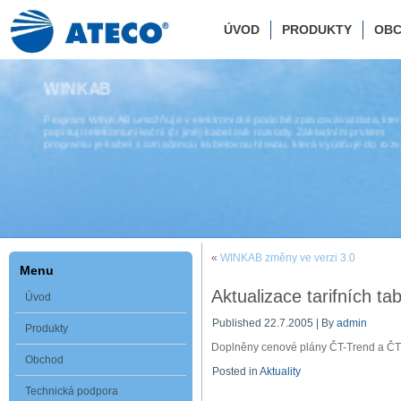
ÚVOD
PRODUKTY
OB
WINKAB
Program WINKAB umožňuje v elektronické podobě zpracovávat data, kte
popisují telekomunikační (či jiné) kabelové rozvody. Základním prvkem
programu je kabel s označenou kabelovou hlavou, která vyúsťuje do roz
«
WINKAB změny ve verzi 3.0
Menu
Aktualizace tarifních ta
Úvod
Published
22.7.2005
|
By
admin
Produkty
Doplněny cenové plány ČT-Trend a ČT
Obchod
Posted in
Aktuality
Technická podpora